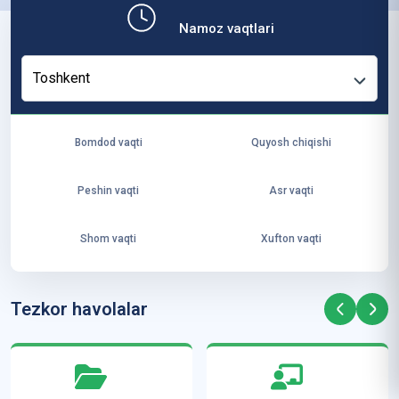
b,
Namoz vaqtlari
ya
ng
Toshkent
i
ha
yo
Bomdod vaqti
Quyosh chiqishi
t
va
Peshin vaqti
Asr vaqti
ke
laj
Shom vaqti
Xufton vaqti
ak
ya
ra
Tezkor havolalar
ta
mi
z”