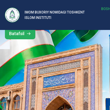
b
BOSH
IMOM BUXORIY NOMIDAGI TOSHKENT
Barcha
ISLOM INSTITUTI
al
yangiliklar
ar
Batafsil
o‘
rt
a
si
d