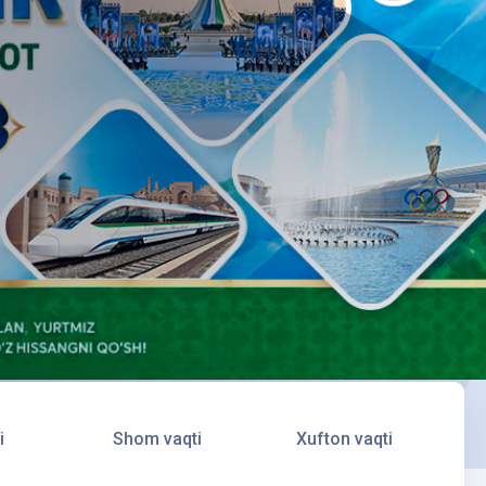
i
Shom vaqti
Xufton vaqti