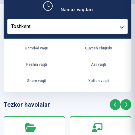
b,
Namoz vaqtlari
ya
ng
Toshkent
i
ha
yo
Bomdod vaqti
Quyosh chiqishi
t
va
Peshin vaqti
Asr vaqti
ke
laj
Shom vaqti
Xufton vaqti
ak
ya
ra
Tezkor havolalar
ta
mi
z”