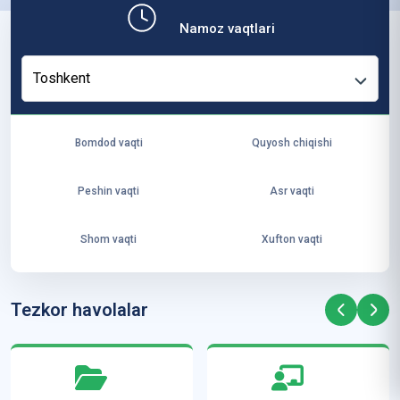
b,
Namoz vaqtlari
ya
ng
Toshkent
i
ha
yo
Bomdod vaqti
Quyosh chiqishi
t
va
Peshin vaqti
Asr vaqti
ke
laj
Shom vaqti
Xufton vaqti
ak
ya
ra
Tezkor havolalar
ta
mi
z”