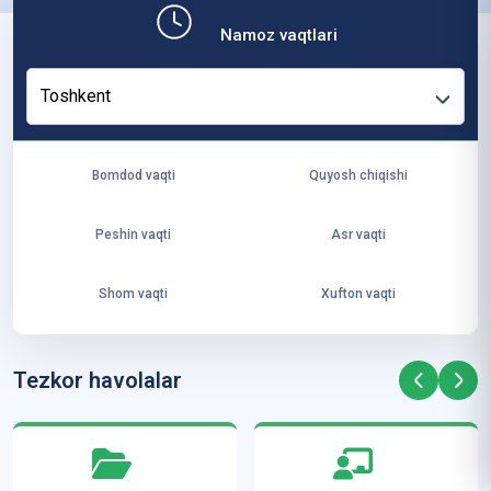
b,
Namoz vaqtlari
ya
ng
Toshkent
i
ha
yo
Bomdod vaqti
Quyosh chiqishi
t
va
Peshin vaqti
Asr vaqti
ke
laj
Shom vaqti
Xufton vaqti
ak
ya
ra
Tezkor havolalar
ta
mi
z”