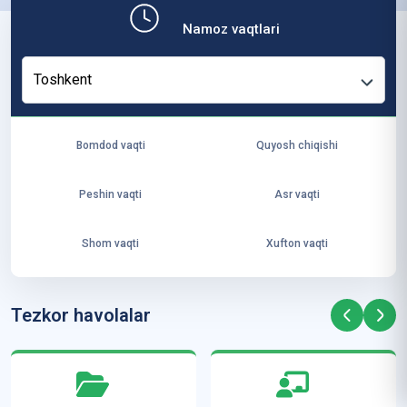
b,
Namoz vaqtlari
ya
ng
Toshkent
i
ha
yo
Bomdod vaqti
Quyosh chiqishi
t
va
Peshin vaqti
Asr vaqti
ke
laj
Shom vaqti
Xufton vaqti
ak
ya
ra
Tezkor havolalar
ta
mi
z”