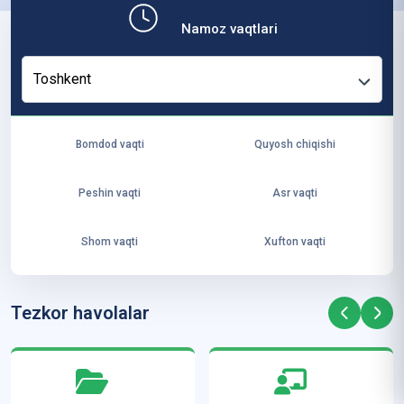
b,
Namoz vaqtlari
ya
ng
Toshkent
i
ha
yo
Bomdod vaqti
Quyosh chiqishi
t
va
Peshin vaqti
Asr vaqti
ke
laj
Shom vaqti
Xufton vaqti
ak
ya
ra
Tezkor havolalar
ta
mi
z”