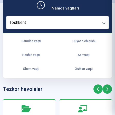
b,
Namoz vaqtlari
ya
ng
Toshkent
i
ha
yo
Bomdod vaqti
Quyosh chiqishi
t
va
Peshin vaqti
Asr vaqti
ke
laj
Shom vaqti
Xufton vaqti
ak
ya
ra
Tezkor havolalar
ta
mi
z”