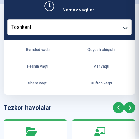
b,
Namoz vaqtlari
ya
ng
Toshkent
i
ha
yo
Bomdod vaqti
Quyosh chiqishi
t
va
Peshin vaqti
Asr vaqti
ke
laj
Shom vaqti
Xufton vaqti
ak
ya
ra
Tezkor havolalar
ta
mi
z”