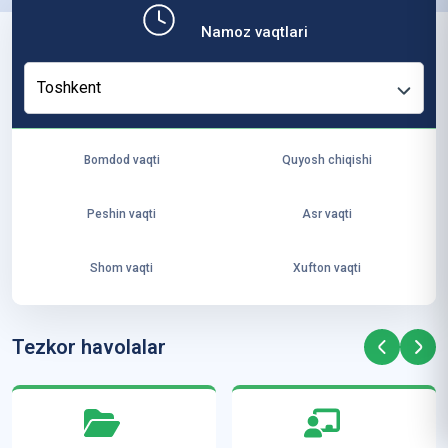
b,
Namoz vaqtlari
ya
ng
Toshkent
i
ha
yo
Bomdod vaqti
Quyosh chiqishi
t
va
Peshin vaqti
Asr vaqti
ke
laj
Shom vaqti
Xufton vaqti
ak
ya
ra
Tezkor havolalar
ta
mi
z”