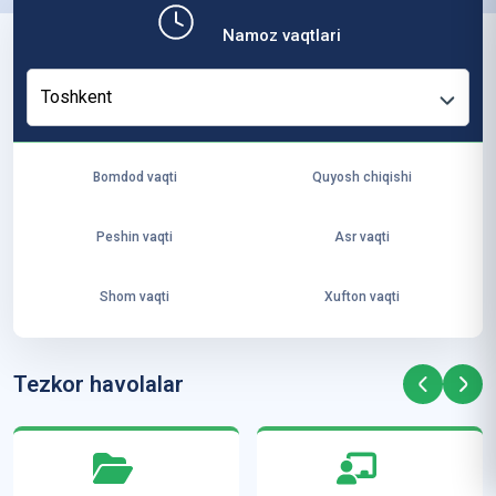
b,
Namoz vaqtlari
ya
ng
Toshkent
i
ha
yo
Bomdod vaqti
Quyosh chiqishi
t
va
Peshin vaqti
Asr vaqti
ke
laj
Shom vaqti
Xufton vaqti
ak
ya
ra
Tezkor havolalar
ta
mi
z”