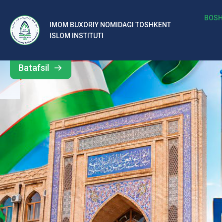
b
BOSH
IMOM BUXORIY NOMIDAGI TOSHKENT
Barcha
ISLOM INSTITUTI
al
yangiliklar
ar
Batafsil
o‘
rt
a
si
d