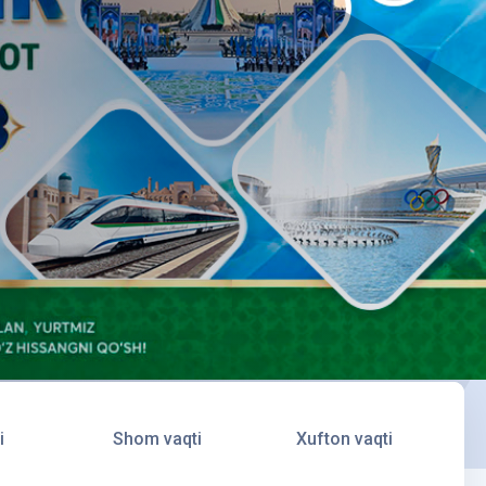
i
Shom vaqti
Xufton vaqti