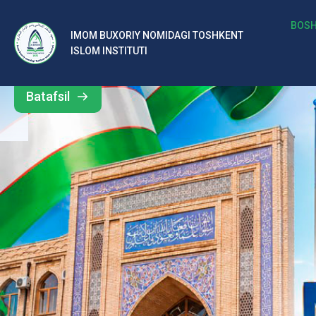
b
BOSH
IMOM BUXORIY NOMIDAGI TOSHKENT
Barcha
ISLOM INSTITUTI
al
yangiliklar
ar
Batafsil
o‘
rt
a
si
d