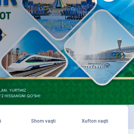
i
Shom vaqti
Xufton vaqti