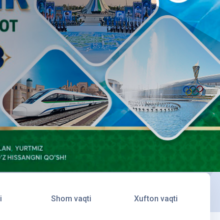
i
Shom vaqti
Xufton vaqti