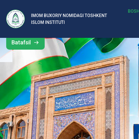
b
BOSH
IMOM BUXORIY NOMIDAGI TOSHKENT
Barcha
ISLOM INSTITUTI
al
yangiliklar
ar
Batafsil
o‘
rt
a
si
d