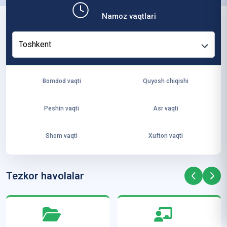
b,
Namoz vaqtlari
ya
ng
Toshkent
i
ha
yo
Bomdod vaqti
Quyosh chiqishi
t
va
Peshin vaqti
Asr vaqti
ke
laj
Shom vaqti
Xufton vaqti
ak
ya
ra
Tezkor havolalar
ta
mi
z”