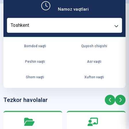
b,
Namoz vaqtlari
ya
ng
Toshkent
i
ha
yo
Bomdod vaqti
Quyosh chiqishi
t
va
Peshin vaqti
Asr vaqti
ke
laj
Shom vaqti
Xufton vaqti
ak
ya
ra
Tezkor havolalar
ta
mi
z”