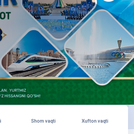
i
Shom vaqti
Xufton vaqti