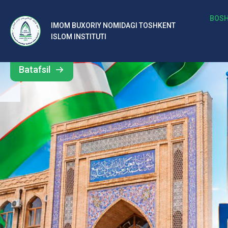
b
BOSH
IMOM BUXORIY NOMIDAGI TOSHKENT
Barcha
ISLOM INSTITUTI
al
yangiliklar
ar
Batafsil
o‘
rt
a
si
d