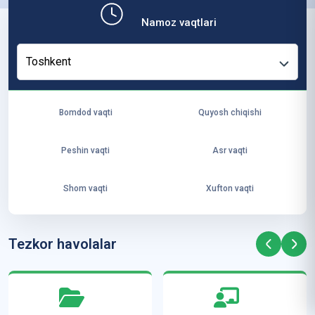
b,
Namoz vaqtlari
ya
ng
Toshkent
i
ha
yo
Bomdod vaqti
Quyosh chiqishi
t
va
Peshin vaqti
Asr vaqti
ke
laj
Shom vaqti
Xufton vaqti
ak
ya
ra
Tezkor havolalar
ta
mi
z”