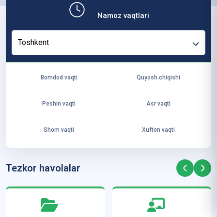
b,
Namoz vaqtlari
ya
ng
Toshkent
i
ha
yo
Bomdod vaqti
Quyosh chiqishi
t
va
Peshin vaqti
Asr vaqti
ke
laj
Shom vaqti
Xufton vaqti
ak
ya
ra
Tezkor havolalar
ta
mi
z”