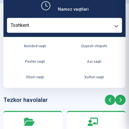
b,
Namoz vaqtlari
ya
ng
Toshkent
i
ha
yo
Bomdod vaqti
Quyosh chiqishi
t
va
Peshin vaqti
Asr vaqti
ke
laj
Shom vaqti
Xufton vaqti
ak
ya
ra
Tezkor havolalar
ta
mi
z”