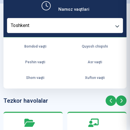
b,
Namoz vaqtlari
ya
ng
Toshkent
i
ha
yo
Bomdod vaqti
Quyosh chiqishi
t
va
Peshin vaqti
Asr vaqti
ke
laj
Shom vaqti
Xufton vaqti
ak
ya
ra
Tezkor havolalar
ta
mi
z”