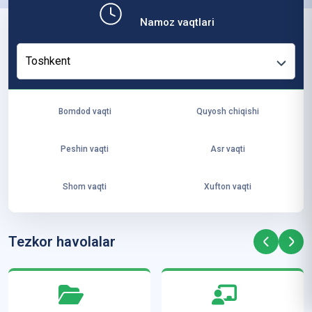
b,
Namoz vaqtlari
ya
ng
Toshkent
i
ha
yo
Bomdod vaqti
Quyosh chiqishi
t
va
Peshin vaqti
Asr vaqti
ke
laj
Shom vaqti
Xufton vaqti
ak
ya
ra
Tezkor havolalar
ta
mi
z”