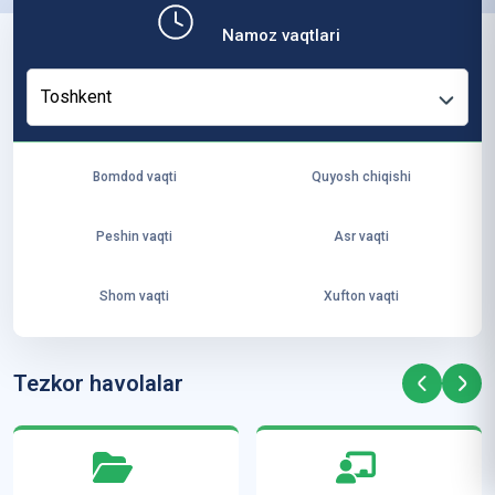
b,
Namoz vaqtlari
ya
ng
Toshkent
i
ha
yo
Bomdod vaqti
Quyosh chiqishi
t
va
Peshin vaqti
Asr vaqti
ke
laj
Shom vaqti
Xufton vaqti
ak
ya
ra
Tezkor havolalar
ta
mi
z”