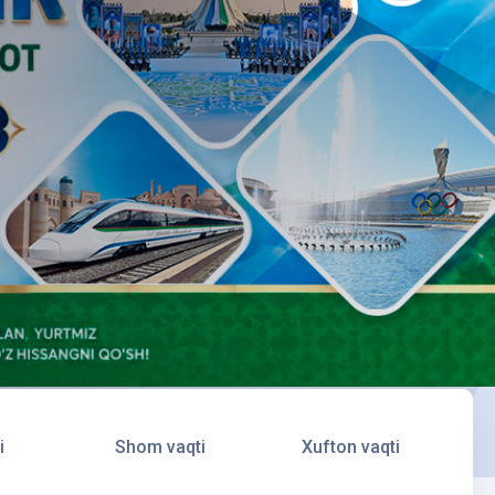
i
Shom vaqti
Xufton vaqti