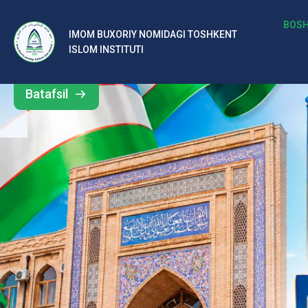
b
BOSH
IMOM BUXORIY NOMIDAGI TOSHKENT
Barcha
ISLOM INSTITUTI
al
yangiliklar
ar
Batafsil
o‘
rt
a
si
d