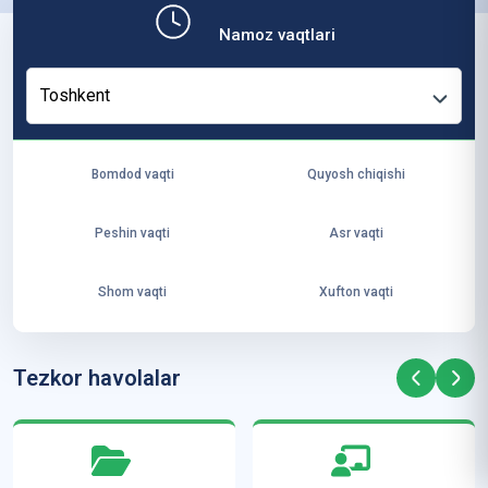
b,
Namoz vaqtlari
ya
ng
Toshkent
i
ha
yo
Bomdod vaqti
Quyosh chiqishi
t
va
Peshin vaqti
Asr vaqti
ke
laj
Shom vaqti
Xufton vaqti
ak
ya
ra
Tezkor havolalar
ta
mi
z”