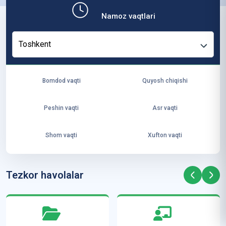
b,
Namoz vaqtlari
ya
ng
Toshkent
i
ha
yo
Bomdod vaqti
Quyosh chiqishi
t
va
Peshin vaqti
Asr vaqti
ke
laj
Shom vaqti
Xufton vaqti
ak
ya
ra
Tezkor havolalar
ta
mi
z”