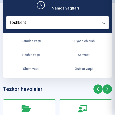
b,
Namoz vaqtlari
ya
ng
Toshkent
i
ha
yo
Bomdod vaqti
Quyosh chiqishi
t
va
Peshin vaqti
Asr vaqti
ke
laj
Shom vaqti
Xufton vaqti
ak
ya
ra
Tezkor havolalar
ta
mi
z”