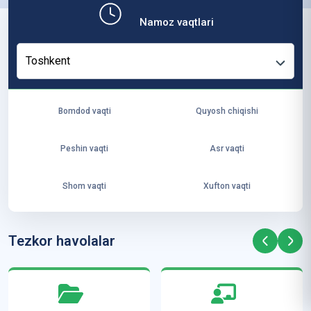
b,
Namoz vaqtlari
ya
ng
Toshkent
i
ha
yo
Bomdod vaqti
Quyosh chiqishi
t
va
Peshin vaqti
Asr vaqti
ke
laj
Shom vaqti
Xufton vaqti
ak
ya
ra
Tezkor havolalar
ta
mi
z”