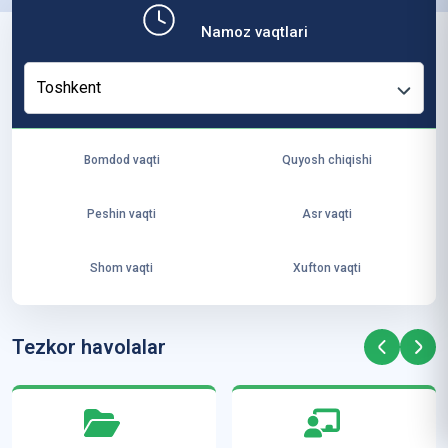
b,
Namoz vaqtlari
ya
ng
Toshkent
i
ha
yo
Bomdod vaqti
Quyosh chiqishi
t
va
Peshin vaqti
Asr vaqti
ke
laj
Shom vaqti
Xufton vaqti
ak
ya
ra
Tezkor havolalar
ta
mi
z”