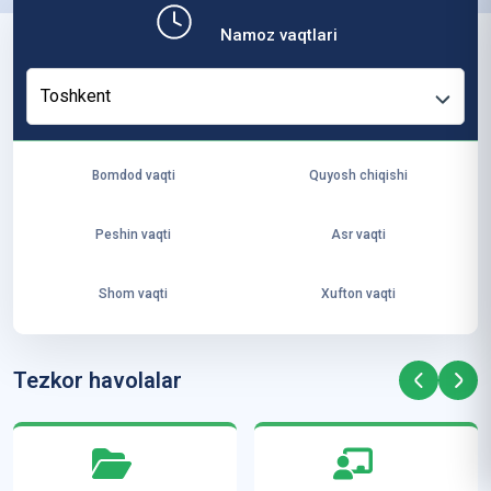
b,
Namoz vaqtlari
ya
ng
Toshkent
i
ha
yo
Bomdod vaqti
Quyosh chiqishi
t
va
Peshin vaqti
Asr vaqti
ke
laj
Shom vaqti
Xufton vaqti
ak
ya
ra
Tezkor havolalar
ta
mi
z”