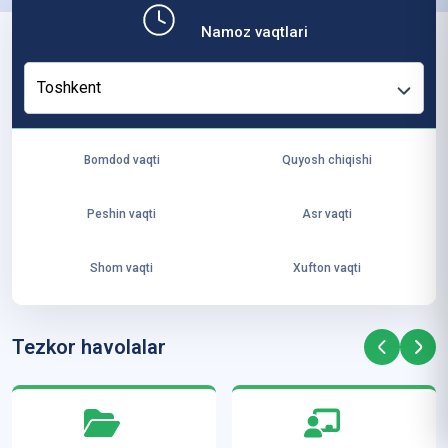
b,
Namoz vaqtlari
ya
ng
Toshkent
i
ha
yo
Bomdod vaqti
Quyosh chiqishi
t
va
Peshin vaqti
Asr vaqti
ke
laj
Shom vaqti
Xufton vaqti
ak
ya
ra
Tezkor havolalar
ta
mi
z”