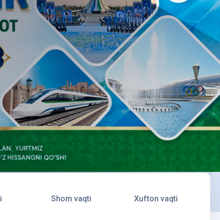
i
Shom vaqti
Xufton vaqti