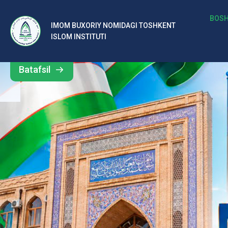
b
BOSH
IMOM BUXORIY NOMIDAGI TOSHKENT
Barcha
ISLOM INSTITUTI
al
yangiliklar
ar
Batafsil
o‘
rt
a
si
d