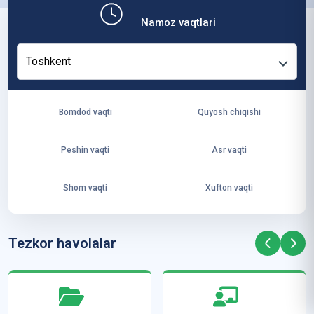
b,
Namoz vaqtlari
ya
ng
Toshkent
i
ha
yo
Bomdod vaqti
Quyosh chiqishi
t
va
Peshin vaqti
Asr vaqti
ke
laj
Shom vaqti
Xufton vaqti
ak
ya
ra
Tezkor havolalar
ta
mi
z”