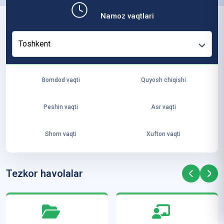
b,
Namoz vaqtlari
ya
ng
Toshkent
i
ha
yo
Bomdod vaqti
Quyosh chiqishi
t
va
Peshin vaqti
Asr vaqti
ke
laj
Shom vaqti
Xufton vaqti
ak
ya
ra
Tezkor havolalar
ta
mi
z”