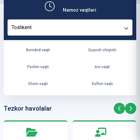
b,
Namoz vaqtlari
ya
ng
Toshkent
i
ha
yo
Bomdod vaqti
Quyosh chiqishi
t
va
Peshin vaqti
Asr vaqti
ke
laj
Shom vaqti
Xufton vaqti
ak
ya
ra
Tezkor havolalar
ta
mi
z”