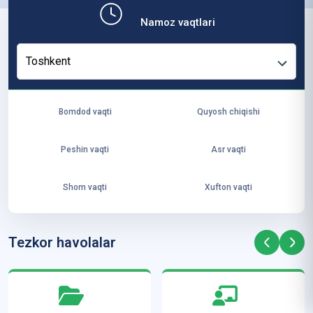
b,
Namoz vaqtlari
ya
ng
Toshkent
i
ha
yo
Bomdod vaqti
Quyosh chiqishi
t
va
Peshin vaqti
Asr vaqti
ke
laj
Shom vaqti
Xufton vaqti
ak
ya
ra
Tezkor havolalar
ta
mi
z”