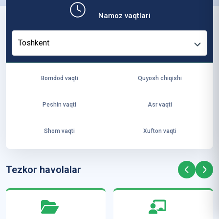
b,
Namoz vaqtlari
ya
ng
Toshkent
i
ha
yo
Bomdod vaqti
Quyosh chiqishi
t
va
Peshin vaqti
Asr vaqti
ke
laj
Shom vaqti
Xufton vaqti
ak
ya
ra
Tezkor havolalar
ta
mi
z”