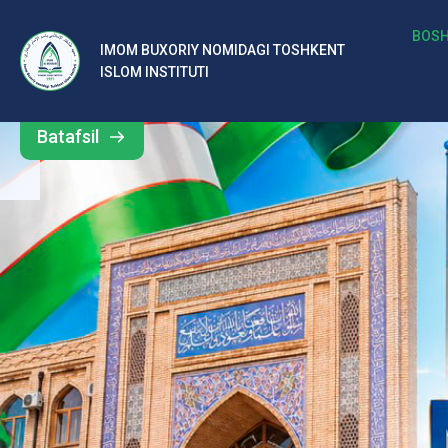
b
BOSH
IMOM BUXORIY NOMIDAGI TOSHKENT
Barcha
ISLOM INSTITUTI
al
yangiliklar
ar
Batafsil
o‘
rt
a
si
d