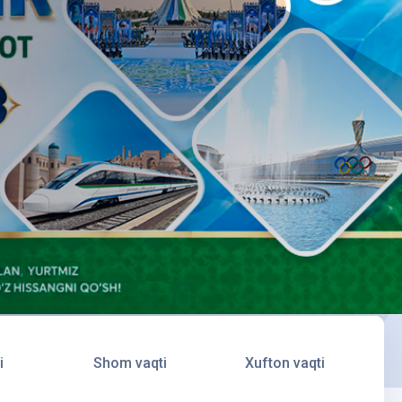
i
Shom vaqti
Xufton vaqti