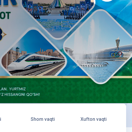
i
Shom vaqti
Xufton vaqti