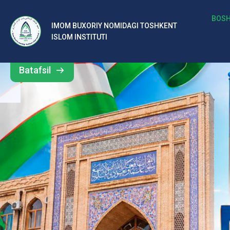
b
BOSH
IMOM BUXORIY NOMIDAGI TOSHKENT
Barcha
ISLOM INSTITUTI
al
yangiliklar
ar
Batafsil
o‘
rt
a
si
d