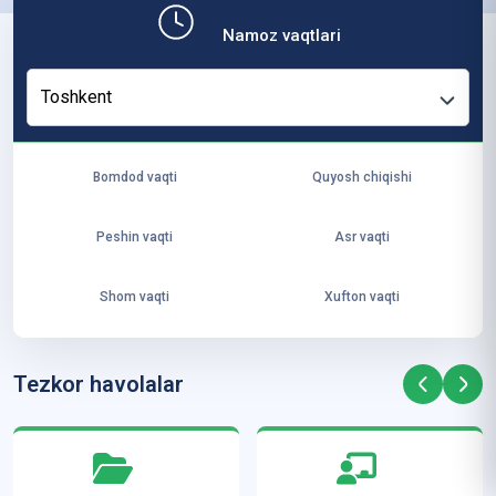
b,
Namoz vaqtlari
ya
ng
Toshkent
i
ha
yo
Bomdod vaqti
Quyosh chiqishi
t
va
Peshin vaqti
Asr vaqti
ke
laj
Shom vaqti
Xufton vaqti
ak
ya
ra
Tezkor havolalar
ta
mi
z”