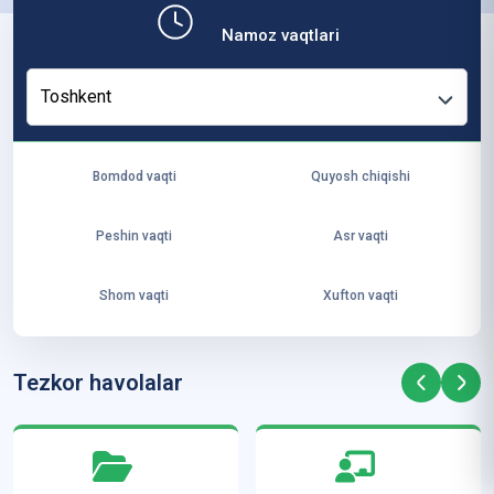
b,
Namoz vaqtlari
ya
ng
Toshkent
i
ha
yo
Bomdod vaqti
Quyosh chiqishi
t
va
Peshin vaqti
Asr vaqti
ke
laj
Shom vaqti
Xufton vaqti
ak
ya
ra
Tezkor havolalar
ta
mi
z”