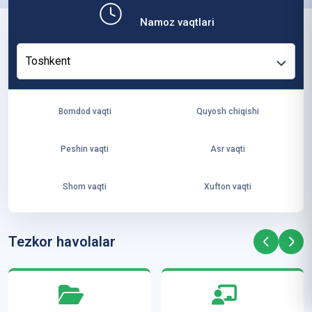
b,
Namoz vaqtlari
ya
ng
Toshkent
i
ha
yo
Bomdod vaqti
Quyosh chiqishi
t
va
Peshin vaqti
Asr vaqti
ke
laj
Shom vaqti
Xufton vaqti
ak
ya
ra
Tezkor havolalar
ta
mi
z”