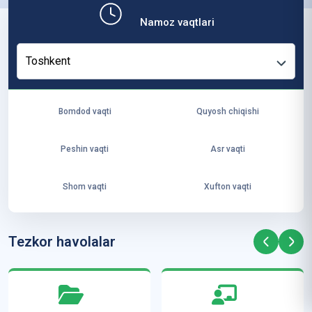
b,
Namoz vaqtlari
ya
ng
Toshkent
i
ha
yo
Bomdod vaqti
Quyosh chiqishi
t
va
Peshin vaqti
Asr vaqti
ke
laj
Shom vaqti
Xufton vaqti
ak
ya
ra
Tezkor havolalar
ta
mi
z”