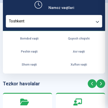
b,
Namoz vaqtlari
ya
ng
Toshkent
i
ha
yo
Bomdod vaqti
Quyosh chiqishi
t
va
Peshin vaqti
Asr vaqti
ke
laj
Shom vaqti
Xufton vaqti
ak
ya
ra
Tezkor havolalar
ta
mi
z”