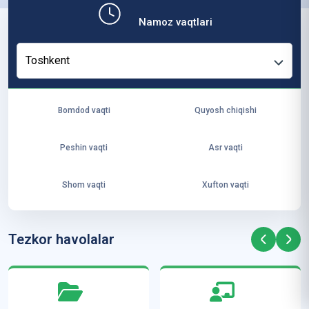
b,
Namoz vaqtlari
ya
ng
Toshkent
i
ha
yo
Bomdod vaqti
Quyosh chiqishi
t
va
Peshin vaqti
Asr vaqti
ke
laj
Shom vaqti
Xufton vaqti
ak
ya
ra
Tezkor havolalar
ta
mi
z”