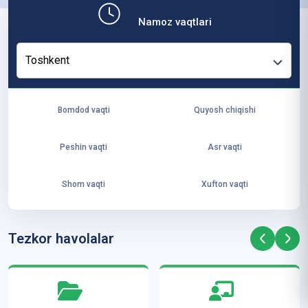
b,
Namoz vaqtlari
ya
ng
Toshkent
i
ha
yo
Bomdod vaqti
Quyosh chiqishi
t
va
Peshin vaqti
Asr vaqti
ke
laj
Shom vaqti
Xufton vaqti
ak
ya
ra
Tezkor havolalar
ta
mi
z”