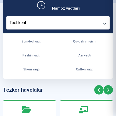
b,
Namoz vaqtlari
ya
ng
Toshkent
i
ha
yo
Bomdod vaqti
Quyosh chiqishi
t
va
Peshin vaqti
Asr vaqti
ke
laj
Shom vaqti
Xufton vaqti
ak
ya
ra
Tezkor havolalar
ta
mi
z”