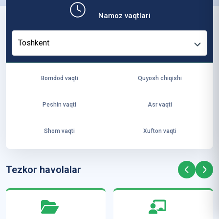
b,
Namoz vaqtlari
ya
ng
Toshkent
i
ha
yo
Bomdod vaqti
Quyosh chiqishi
t
va
Peshin vaqti
Asr vaqti
ke
laj
Shom vaqti
Xufton vaqti
ak
ya
ra
Tezkor havolalar
ta
mi
z”