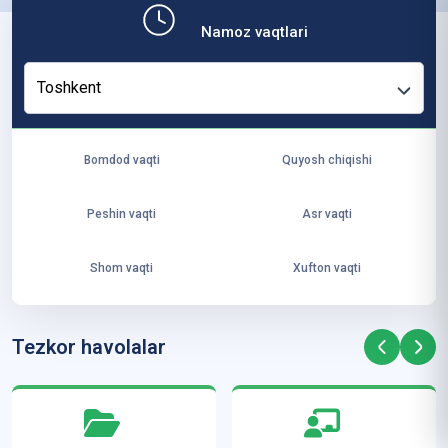
b,
Namoz vaqtlari
ya
ng
Toshkent
i
ha
yo
Bomdod vaqti
Quyosh chiqishi
t
va
Peshin vaqti
Asr vaqti
ke
laj
Shom vaqti
Xufton vaqti
ak
ya
ra
Tezkor havolalar
ta
mi
z”