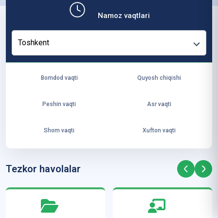
b,
Namoz vaqtlari
ya
ng
Toshkent
i
ha
yo
Bomdod vaqti
Quyosh chiqishi
t
va
Peshin vaqti
Asr vaqti
ke
laj
Shom vaqti
Xufton vaqti
ak
ya
ra
Tezkor havolalar
ta
mi
z”